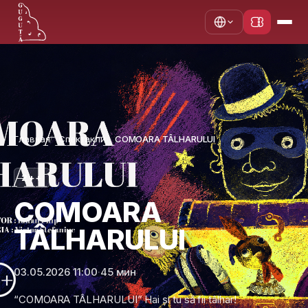
Главная
Спектакли
COMOARA TÂLHARULUI
2++
COMOARA
TÂLHARULUI
03.05.2026 11:00
·
45 мин
“COMOARA TÂLHARULUI” Hai și tu să fii tâlhar!