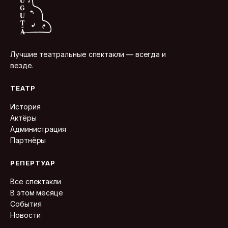
Лучшие театральные спектакли — всегда и
везде.
ТЕАТР
История
Актёры
Администрация
Партнёры
РЕПЕРТУАР
Все спектакли
В этом месяце
События
Новости