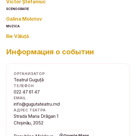
Victor Ștefaniuc
SCENOGRAFIE
Galina Molotov
MUZICA
Ilie Văluță
Информация о событии
ОРГАНИЗАТОР
Teatrul Guguță
ТЕЛЕФОН
022 47 61 47
EMAIL
info@gugutateatru.md
АДРЕС ТЕАТРА
Strada Maria Drăgan 1
Chișinău, 2052
Google Maps