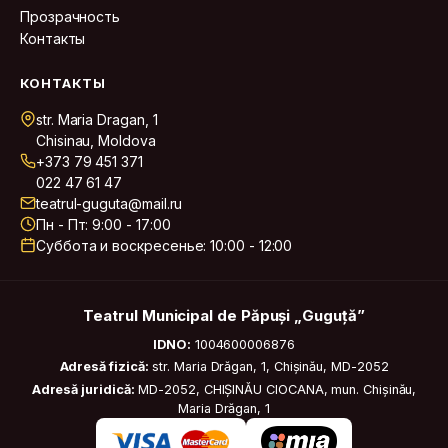
Прозрачность
Контакты
КОНТАКТЫ
str. Maria Dragan, 1
Chisinau, Moldova
+373 79 451 371
022 47 61 47
teatrul-guguta@mail.ru
Пн - Пт: 9:00 - 17:00
Суббота и воскресенье: 10:00 - 12:00
Teatrul Municipal de Păpuși „Guguță”
IDNO:
1004600006876
Adresă fizică:
str. Maria Drăgan, 1, Chișinău, MD-2052
Adresă juridică:
MD-2052, CHIȘINĂU CIOCANA, mun. Chișinău,
Maria Drăgan, 1