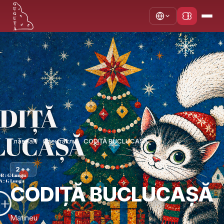
Главная
Спектакли
CODIȚĂ BUCLUCAȘĂ
2++
CODIȚĂ BUCLUCAȘĂ
Matineu