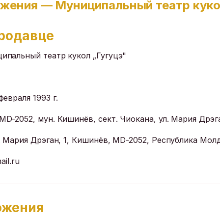
ожения — Муниципальный театр куко
продавце
ипальный театр кукол „Гугуцэ"
февраля 1993 г.
MD-2052, мун. Кишинёв, сект. Чиокана, ул. Мария Дрэга
. Мария Дрэган, 1, Кишинёв, MD-2052, Республика Мол
il.ru
ожения