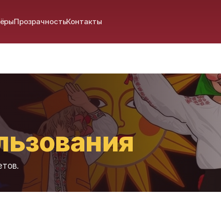
нёры
Прозрачность
Контакты
льзования
етов.