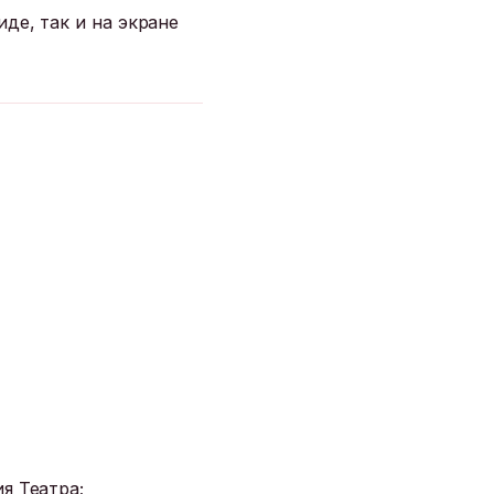
де, так и на экране
я Театра;