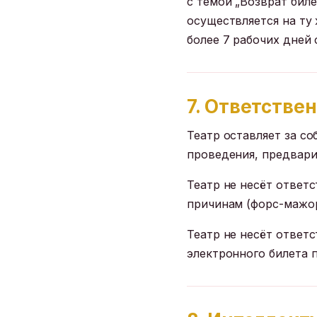
с темой „Возврат биле
осуществляется на ту 
более 7 рабочих дней 
7. Ответстве
Театр оставляет за с
проведения, предвари
Театр не несёт ответ
причинам (форс-мажор,
Театр не несёт ответ
электронного билета 