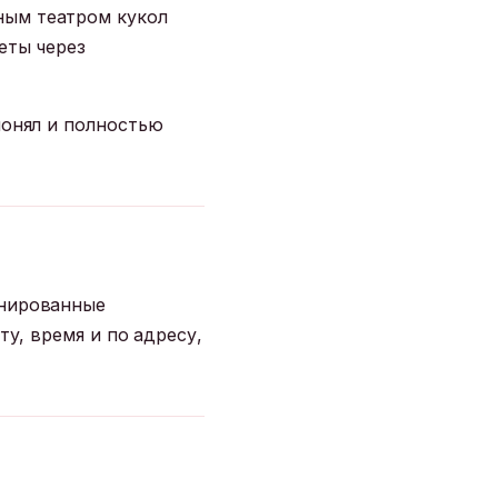
ным театром кукол
еты через
понял и полностью
анированные
ту, время и по адресу,