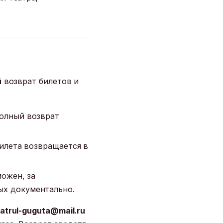
й
возврат билетов и
олный возврат
илета возвращается в
ожен, за
х документально.
eatrul-guguta@mail.ru