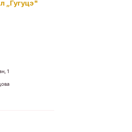
л „Гугуцэ"
н, 1
дова