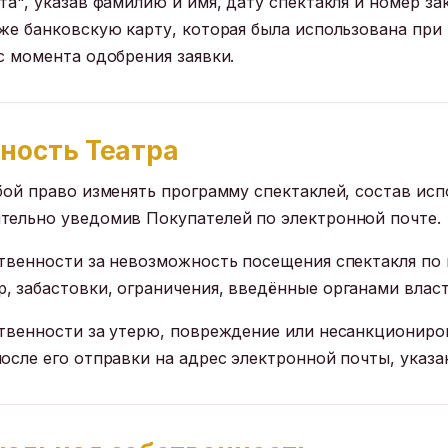
та", указав фамилию и имя, дату спектакля и номер за
же банковскую карту, которая была использована при 
с момента одобрения заявки.
нность Театра
обой право изменять программу спектаклей, состав ис
тельно уведомив Покупателей по электронной почте.
ственности за невозможность посещения спектакля по
 забастовки, ограничения, введённые органами власти,
ственности за утерю, повреждение или несанкционир
после его отправки на адрес электронной почты, указ