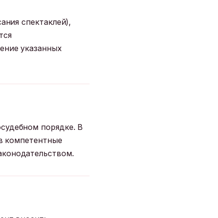
ания спектаклей),
тся
дение указанных
судебном порядке. В
 в компетентные
аконодательством.