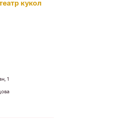
театр кукол
н, 1
дова