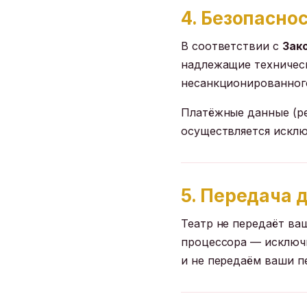
4. Безопасно
В соответствии с
Зак
надлежащие техничес
несанкционированного
Платёжные данные (ре
осуществляется искл
5. Передача 
Театр не передаёт ва
процессора — исключи
и не передаём ваши п