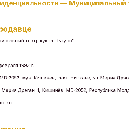
иденциальности — Муниципальный 
продавце
ипальный театр кукол „Гугуцэ"
февраля 1993 г.
MD-2052, мун. Кишинёв, сект. Чиокана, ул. Мария Дрэга
. Мария Дрэган, 1, Кишинёв, MD-2052, Республика Мол
il.ru