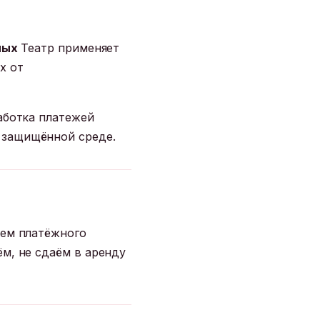
ных
Театр применяет
х от
аботка платежей
 защищённой среде.
ием платёжного
м, не сдаём в аренду