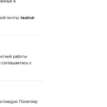
данных в
ной почты:
teatrul-
ектной работы
 соглашаетесь с
настоящую Политику