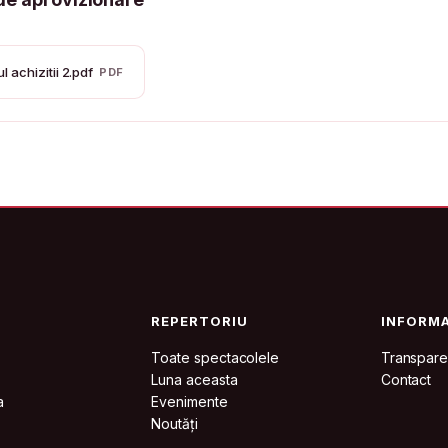
 achizitii 2.pdf
PDF
REPERTORIU
INFORMA
Toate spectacolele
Transpare
Luna aceasta
Contact
a
Evenimente
Noutăți