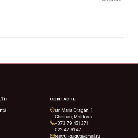
ȚII
CONTACTE
nță
str. Maria Dragan, 1
Chisinau, Moldova
+373 79 451 371
022 47 61 47
teatrul-guguta@mail.ru