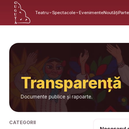
Teatru
Spectacole
Evenimente
Noutăți
Parte
Acasă
Transparență
Achizitii
Transparență
Documente publice și rapoarte.
CATEGORII
Necesarul 