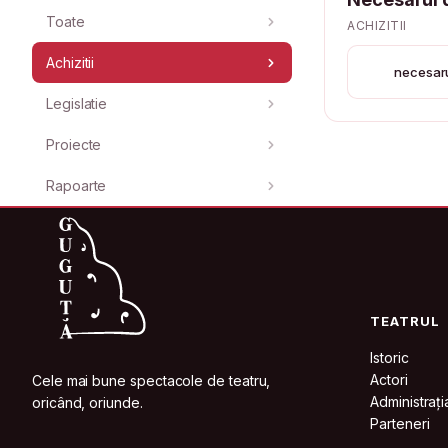
Toate
ACHIZITII
Achizitii
necesarul
Legislatie
Proiecte
Rapoarte
TEATRUL
Istoric
Actori
Cele mai bune spectacole de teatru,
Administrați
oricând, oriunde.
Parteneri