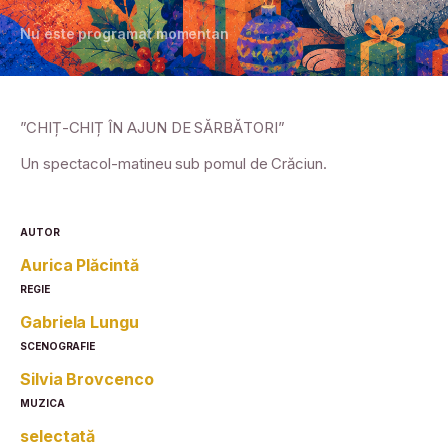
Nu este programat momentan
”CHIȚ-CHIȚ ÎN AJUN DE SĂRBĂTORI”
Un spectacol-matineu sub pomul de Crăciun.
AUTOR
Aurica Plăcintă
REGIE
Gabriela Lungu
SCENOGRAFIE
Silvia Brovcenco
MUZICA
selectată