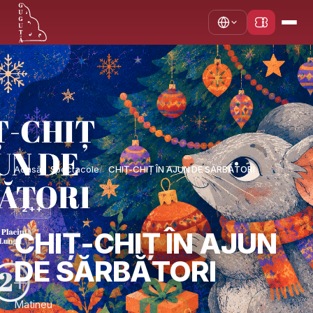
Acasă
Spectacole
CHIȚ-CHIȚ ÎN AJUN DE SĂRBĂTORI
2++
CHIȚ-CHIȚ ÎN AJUN
DE SĂRBĂTORI
Matineu