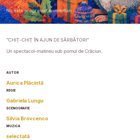
Nu este programat momentan
”CHIȚ-CHIȚ ÎN AJUN DE SĂRBĂTORI”
Un spectacol-matineu sub pomul de Crăciun.
AUTOR
Aurica Plăcintă
REGIE
Gabriela Lungu
SCENOGRAFIE
Silvia Brovcenco
MUZICA
selectată