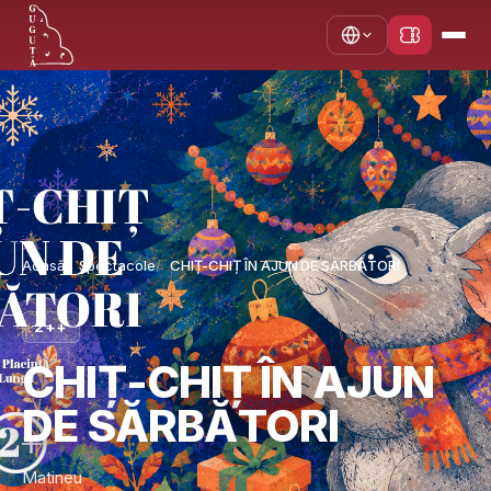
Acasă
Spectacole
CHIȚ-CHIȚ ÎN AJUN DE SĂRBĂTORI
2++
CHIȚ-CHIȚ ÎN AJUN
DE SĂRBĂTORI
Matineu