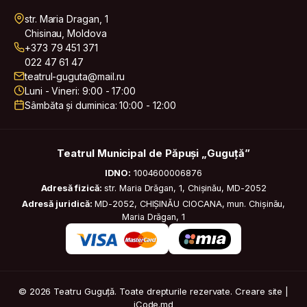
str. Maria Dragan, 1
Chisinau, Moldova
+373 79 451 371
022 47 61 47
teatrul-guguta@mail.ru
Luni - Vineri: 9:00 - 17:00
Sâmbăta și duminica: 10:00 - 12:00
Teatrul Municipal de Păpuși „Guguță”
IDNO:
1004600006876
Adresă fizică:
str. Maria Drăgan, 1, Chișinău, MD-2052
Adresă juridică:
MD-2052, CHIȘINĂU CIOCANA, mun. Chișinău,
Maria Drăgan, 1
© 2026 Teatru Guguță. Toate drepturile rezervate.
Creare site |
iCode.md