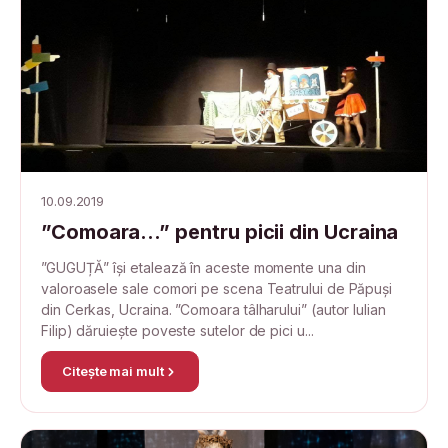
10.09.2019
”Comoara…” pentru picii din Ucraina
”GUGUȚĂ” își etalează în aceste momente una din
valoroasele sale comori pe scena Teatrului de Păpuși
din Cerkas, Ucraina. ”Comoara tâlharului” (autor Iulian
Filip) dăruiește poveste sutelor de pici u...
Citește mai mult