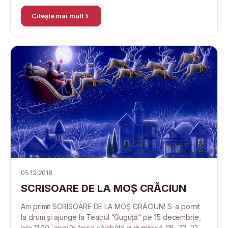
Citește mai mult
05.12.2018
SCRISOARE DE LA MOȘ CRĂCIUN
Am primit SCRISOARE DE LA MOȘ CRĂCIUN! S-a pornit
la drum și ajunge la Teatrul ”Guguță” pe 15 decembrie,
ora 11.00, apoi în fiece sâmbătă și duminică (16, 22, 23,