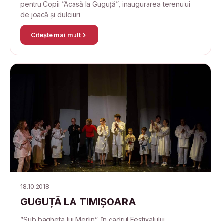
pentru Copii ”Acasă la Guguță”, inaugurarea terenului
de joacă și dulciuri
Citește mai mult
18.10.2018
GUGUȚĂ LA TIMIȘOARA
”Sub bagheta lui Merlin”, în cadrul Festivalului