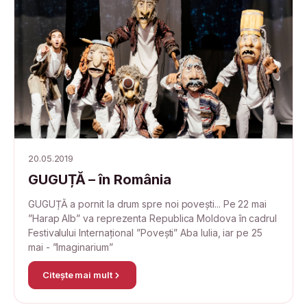
20.05.2019
GUGUȚĂ – în România
GUGUȚĂ a pornit la drum spre noi povești... Pe 22 mai
”Harap Alb” va reprezenta Republica Moldova în cadrul
Festivalului Internațional ”Povești” Aba Iulia, iar pe 25
mai - ”Imaginarium”
Citește mai mult