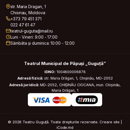
str. Maria Dragan, 1
Chisinau, Moldova
+373 79 451 371
022 47 61 47
teatrul-guguta@mail.ru
Luni - Vineri: 9:00 - 17:00
Sâmbăta și duminica: 10:00 - 12:00
Teatrul Municipal de Păpuși „Guguță”
IDNO:
1004600006876
Adresă fizică:
str. Maria Drăgan, 1, Chișinău, MD-2052
Adresă juridică:
MD-2052, CHIȘINĂU CIOCANA, mun. Chișinău,
Maria Drăgan, 1
© 2026 Teatru Guguță. Toate drepturile rezervate.
Creare site |
iCode.md