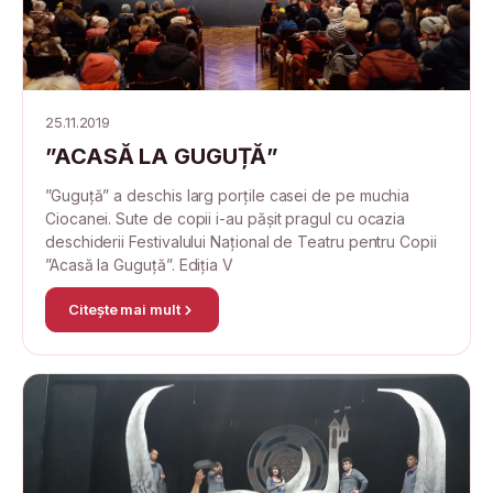
25.11.2019
”ACASĂ LA GUGUȚĂ”
”Guguță” a deschis larg porțile casei de pe muchia
Ciocanei. Sute de copii i-au pășit pragul cu ocazia
deschiderii Festivalului Național de Teatru pentru Copii
”Acasă la Guguță”. Ediția V
Citește mai mult