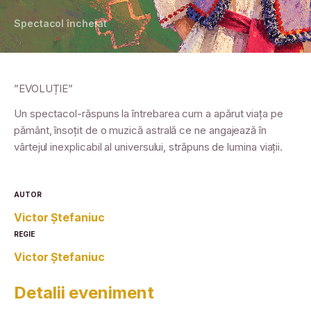
Spectacol încheiat
”EVOLUȚIE”
Un spectacol-răspuns la întrebarea cum a apărut viața pe
pământ, însoțit de o muzică astrală ce ne angajează în
vârtejul inexplicabil al universului, străpuns de lumina viații.
AUTOR
Victor Ștefaniuc
REGIE
Victor Ștefaniuc
Detalii eveniment