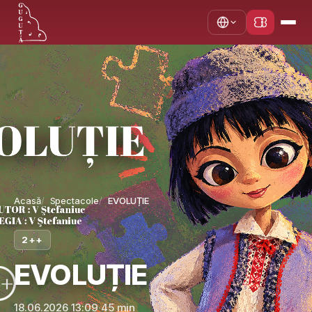
Acasă
Spectacole
EVOLUȚIE
2++
EVOLUȚIE
18.06.2026 13:09
·
45 min