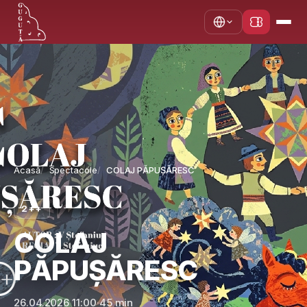
Acasă
Spectacole
COLAJ PĂPUȘĂRESC
2++
COLAJ
PĂPUȘĂRESC
26.04.2026 11:00
·
45 min