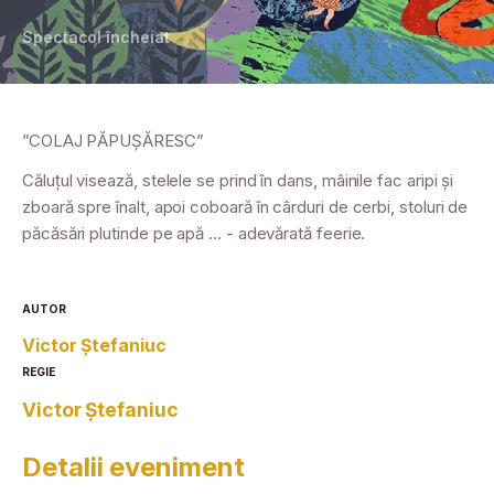
Spectacol încheiat
”COLAJ PĂPUȘĂRESC”
Căluțul visează, stelele se prind în dans, mâinile fac aripi și
zboară spre înalt, apoi coboară în cârduri de cerbi, stoluri de
păcăsări plutinde pe apă ... - adevărată feerie.
AUTOR
Victor Ștefaniuc
REGIE
Victor Ștefaniuc
Detalii eveniment