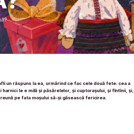
Ă?
nă?
afli un răspuns la ea, urmărind ce fac cele două fete: cea a
rnici le e milă şi păsărelelor, şi cuptoraşului, şi fîntînii, şi,
mpreună pe fata moşului să-şi găsească fericirea.