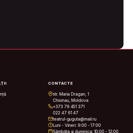
ȚII
CONTACTE
nță
str. Maria Dragan, 1
Chisinau, Moldova
+373 79 451 371
022 47 61 47
teatrul-guguta@mail.ru
Luni - Vineri: 9:00 - 17:00
Sâmbăta și duminica: 10:00 - 12:00