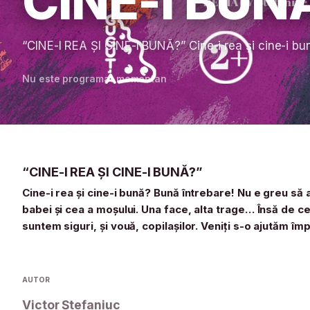
CINE-I BUN
“CINE-I REA ŞI CINE-I BUNĂ?” Cine-i rea şi cine-i bu
Nu este programat momentan
“CINE-I REA ŞI CINE-I BUNĂ?”
Cine-i rea şi cine-i bună? Bună întrebare! Nu e greu să 
babei şi cea a moşului. Una face, alta trage… Însă de cei ha
suntem siguri, şi vouă, copilaşilor. Veniţi s-o ajutăm î
AUTOR
Victor Ștefaniuc