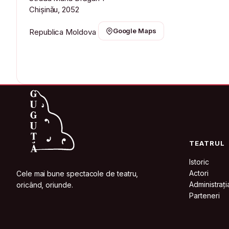
Chișinău, 2052
Google Maps
Republica Moldova
TEATRUL
Istoric
Actori
Cele mai bune spectacole de teatru,
Administrați
oricând, oriunde.
Parteneri