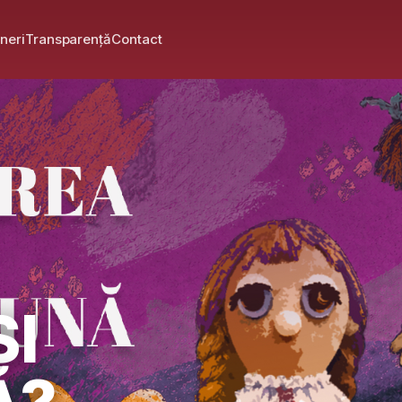
neri
Transparență
Contact
ȘI