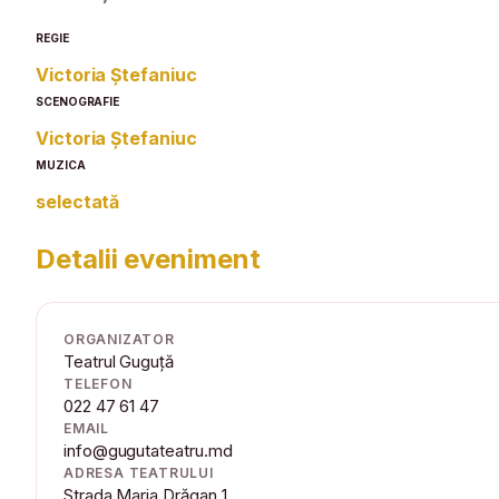
REGIE
Victoria Ștefaniuc
SCENOGRAFIE
Victoria Ștefaniuc
MUZICA
selectată
Detalii eveniment
ORGANIZATOR
Teatrul Guguță
TELEFON
022 47 61 47
EMAIL
info@gugutateatru.md
ADRESA TEATRULUI
Strada Maria Drăgan 1