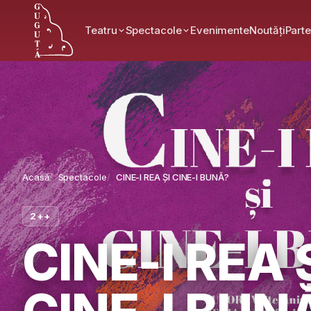
Teatru
Spectacole
Evenimente
Noutăți
Parte
Acasă
Spectacole
CINE-I REA ȘI CINE-I BUNĂ?
2++
CINE-I REA 