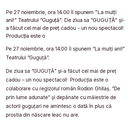
Pe 27 noiembrie, ora 14.00 îi spunem ”La mulți
ani!” Teatrului ”Guguță”. De ziua sa ”GUGUȚĂ” și-
a făcut cel mai de preț cadou - un nou spectacol!
Producția este o
Pe 27 noiembrie, ora 14.00 îi spunem ”La mulți ani!”
Teatrului ”Guguță”.
De ziua sa ”GUGUȚĂ” și-a făcut cel mai de preț
cadou – un nou spectacol! Producția este o
colaborare cu regizorul român Rodion Ghilaș. ”De
prin lume adunate” și depănate cu măiestrie de
actorii guguțari ne amintesc o dată în plus că
prostia din născare leac nu are.