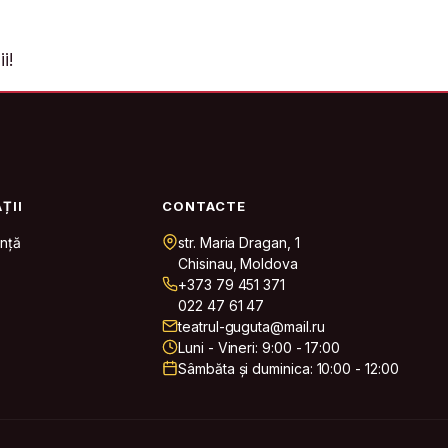
i!
ȚII
CONTACTE
nță
str. Maria Dragan, 1
Chisinau, Moldova
+373 79 451 371
022 47 61 47
teatrul-guguta@mail.ru
Luni - Vineri: 9:00 - 17:00
Sâmbăta și duminica: 10:00 - 12:00