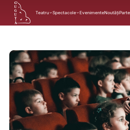
Teatru
Spectacole
Evenimente
Noutăți
Parte
Acasă
Noutăți
”GUGUȚĂ” LA ALBA-IULIA!