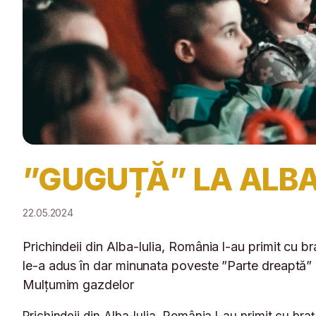
”GUGUȚĂ” LA ALBA
22.05.2024
Prichindeii din Alba-Iulia, România l-au primit cu 
le-a adus în dar minunata poveste ”Parte dreaptă” 
Mulțumim gazdelor