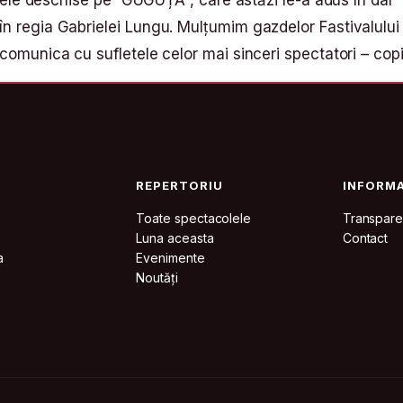
ațele deschise pe ”GUGUȚĂ”, care astăzi le-a adus în dar
n regia Gabrielei Lungu. Mulțumim gazdelor Fastivalului
omunica cu sufletele celor mai sinceri spectatori – copii
REPERTORIU
INFORMA
Toate spectacolele
Transpare
Luna aceasta
Contact
a
Evenimente
Noutăți