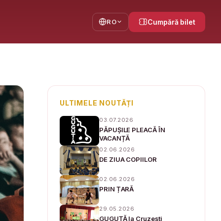
RO
Cumpără bilet
ULTIMELE NOUTĂȚI
03.07.2026
PĂPUȘILE PLEACĂ ÎN
VACANȚĂ
02.06.2026
DE ZIUA COPIILOR
02.06.2026
PRIN ȚARĂ
29.05.2026
GUGUȚĂ la Cruzești