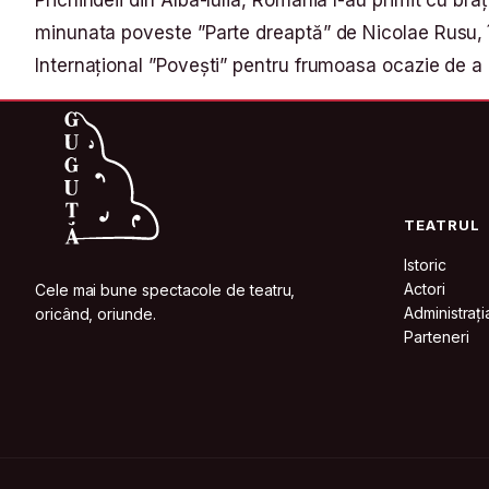
Prichindeii din Alba-Iulia, România l-au primit cu br
minunata poveste ”Parte dreaptă” de Nicolae Rusu, î
Internațional ”Povești” pentru frumoasa ocazie de a c
TEATRUL
Istoric
Actori
Cele mai bune spectacole de teatru,
Administrați
oricând, oriunde.
Parteneri