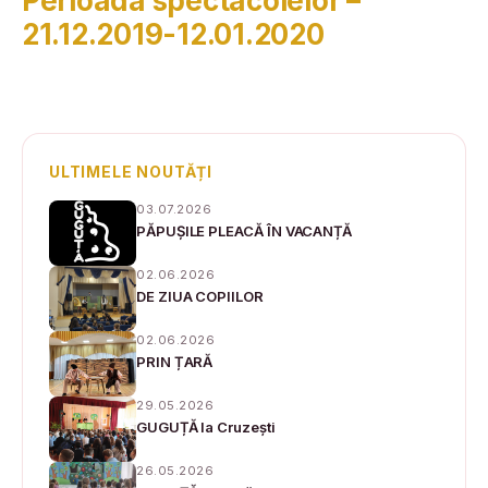
Perioada spectacolelor –
21.12.2019-12.01.2020
ULTIMELE NOUTĂȚI
03.07.2026
PĂPUȘILE PLEACĂ ÎN VACANȚĂ
02.06.2026
DE ZIUA COPIILOR
02.06.2026
PRIN ȚARĂ
29.05.2026
GUGUȚĂ la Cruzești
26.05.2026