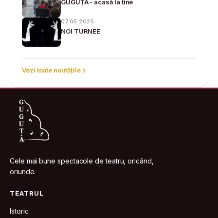
GUGUȚĂ - acasă la tine
07.05.2025
NOI TURNEE
Vezi toate noutățile
Cele mai bune spectacole de teatru, oricând,
oriunde.
TEATRUL
Istoric